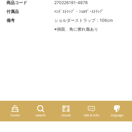
商品コード
270226191-4878
付属品
ﾊﾝﾄﾞｽﾄﾗｯﾌﾟ・ｼｮﾙﾀﾞｰｽﾄﾗｯﾌﾟ
備考
ショルダーストラップ：106cm
※側面、角に擦れ傷あり
home
search
closet
talk & info
mypage