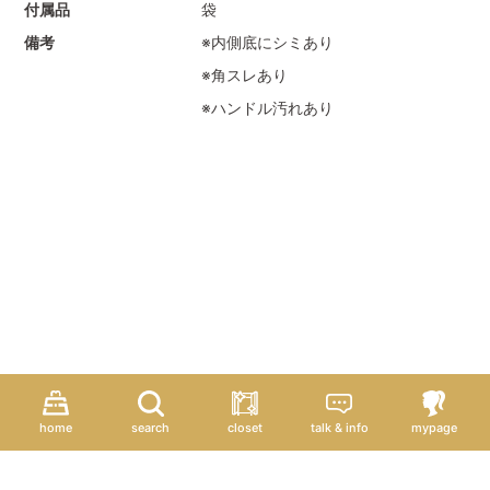
付属品
袋
備考
※内側底にシミあり
※角スレあり
※ハンドル汚れあり
home
search
closet
talk & info
mypage