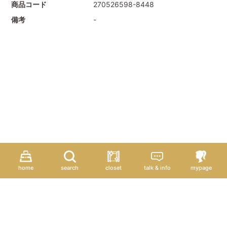
商品コード
270526598-8448
備考
-
home
search
closet
talk & info
mypage