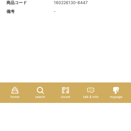
商品コード
160226130-8447
備考
-
home
search
closet
talk & info
mypage