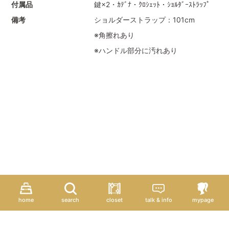
付属品
鍵×2・ｶﾃﾞﾅ・ｸﾛｼｪｯﾄ・ｼｮﾙﾀﾞｰｽﾄﾗｯﾌﾟ
備考
ショルダーストラップ：101cm
※角擦れあり
※ハンドル部分に汚れあり
home
search
closet
talk & info
mypage