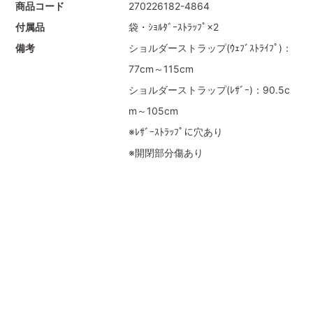
商品コード
270226182-4864
付属品
袋・ｼｮﾙﾀﾞｰｽﾄﾗｯﾌﾟ×2
備考
ショルダーストラップ(ｳｪﾌﾞｽﾄﾗｲﾌﾟ)：
77cm～115cm
ショルダーストラップ(ﾚｻﾞｰ)：90.5c
m～105cm
※ﾚｻﾞｰｽﾄﾗｯﾌﾟに穴あり
※開閉部分傷あり