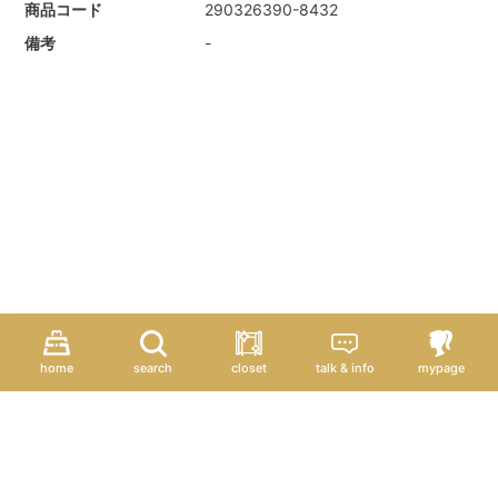
商品コード
290326390-8432
備考
-
home
search
closet
talk & info
mypage