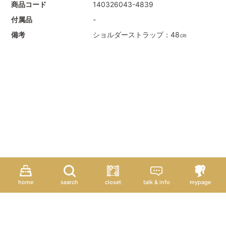
商品コード
140326043-4839
付属品
-
備考
ショルダーストラップ：48㎝
home
search
closet
talk & info
mypage