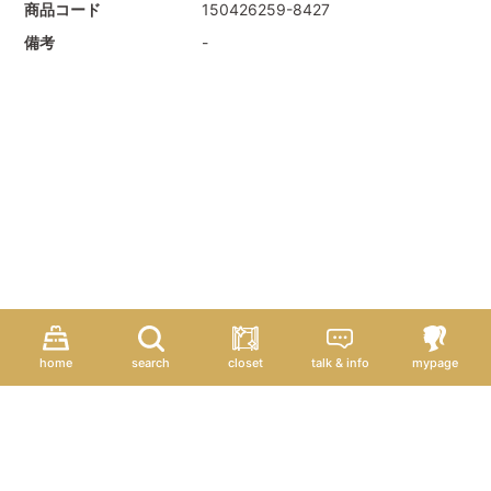
商品コード
150426259-8427
備考
-
home
search
closet
talk & info
mypage