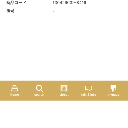
商品コード
130426039-8416
備考
-
home
search
closet
talk & info
mypage