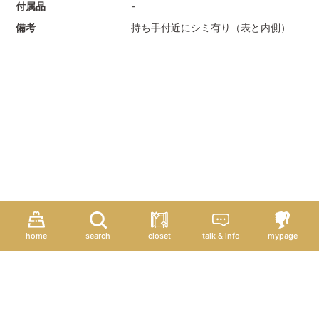
付属品
-
備考
持ち手付近にシミ有り（表と内側）
home
search
closet
talk & info
mypage